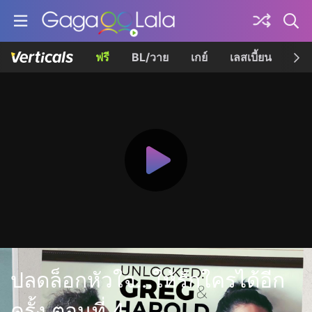
ฟรี
BL/วาย
เกย์
เลสเบี้ยน
เควี
ปลดล็อกหัวใจ...ให้รักใครได้อีก
ครั้ง ตอนที่ 4