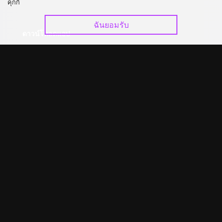
คุกกี้
ฉันยอมรับ
ดาวน์โหลดแอป
©
2026
GagaOOLala
.
สงวนลิขสิทธิ์