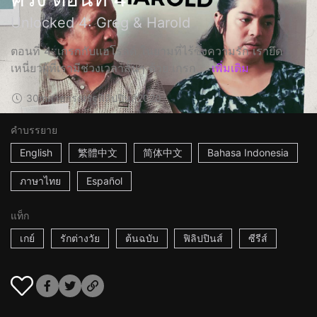
Unlocked 4: Greg & Harold
ตอนที่ 4: เกรกกับแฮโรลด์ ในยามที่ไร้ซึ่งความรัก เรายึด
เหนี่ยวผู้ที่เรามีช่วงเวลาสั้นๆ ด้วย เกรก ...
เพิ่มเติม
30m
สาธารณรัฐฟิลิปปินส์
2020
คำบรรยาย
English
繁體中文
简体中文
Bahasa Indonesia
ภาษาไทย
Español
แท็ก
เกย์
รักต่างวัย
ต้นฉบับ
ฟิลิปปินส์
ซีรีส์