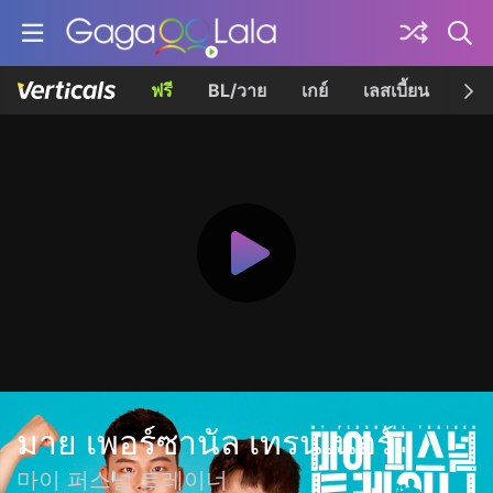
ฟรี
BL/วาย
เกย์
เลสเบี้ยน
เควี
มาย เพอร์ซานัล เทรนเนอร์
마이 퍼스널 트레이너