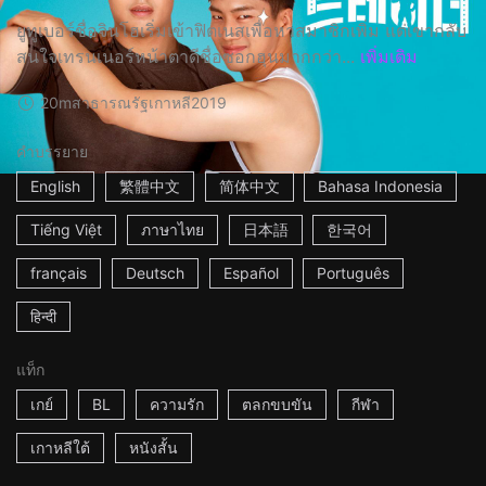
ยูทูเบอร์ชื่อจินโฮเริ่มเข้าฟิตเนสเพื่อหาสมาชิกเพิ่ม แต่เขากลับ
สนใจเทรนเนอร์หน้าตาดีชื่อซอกฮุนมากกว่า...
เพิ่มเติม
20m
สาธารณรัฐเกาหลี
2019
คำบรรยาย
English
繁體中文
简体中文
Bahasa Indonesia
Tiếng Việt
ภาษาไทย
日本語
한국어
français
Deutsch
Español
Português
हिन्दी
แท็ก
เกย์
BL
ความรัก
ตลกขบขัน
กีฬา
เกาหลีใต้
หนังสั้น