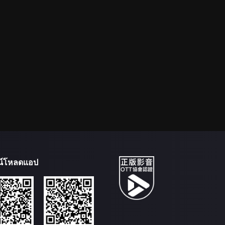
น์โหลดแอป