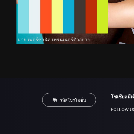
มาย เพอร์ซานัล เทรนเนอร์ตัวอย่าง
โซเชียลมีเด
รหัสโปรโมชั่น
FOLLOW U