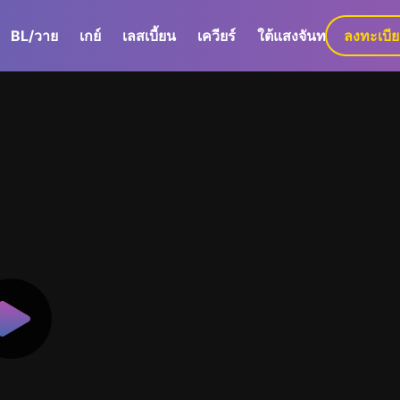
BL/วาย
เกย์
เลสเบี้ยน
เควียร์
ใต้แสงจันทร์
ลงทะเบี
GaLa+