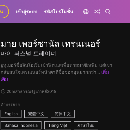
ยน
เข้าสู่ระบบ
รหัสโปรโมชั่น
มาย เพอร์ซานัล เทรนเนอร์
마이 퍼스널 트레이너
ยูทูเบอร์ชื่อจินโฮเริ่มเข้าฟิตเนสเพื่อหาสมาชิกเพิ่ม แต่เขา
กลับสนใจเทรนเนอร์หน้าตาดีชื่อซอกฮุนมากกว่า...
เพิ่ม
เติม
20m
สาธารณรัฐเกาหลี
2019
คำบรรยาย
English
繁體中文
简体中文
Bahasa Indonesia
Tiếng Việt
ภาษาไทย