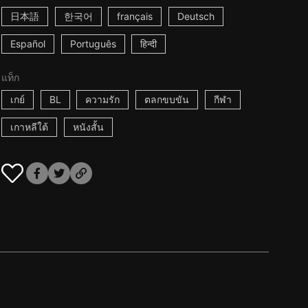
日本語
한국어
français
Deutsch
Español
Português
हिन्दी
แท็ก
เกย์
BL
ความรัก
ตลกขบขัน
กีฬา
เกาหลีใต้
หนังสั้น