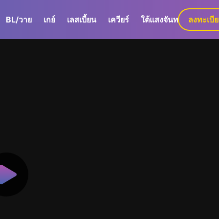
BL/วาย
เกย์
เลสเบี้ยน
เควียร์
ใต้แสงจันทร์
ลงทะเบี
GaLa+