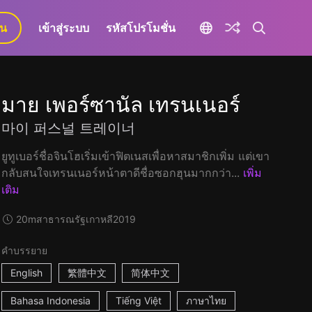
ยน
เข้าสู่ระบบ
รหัสโปรโมชั่น
มาย เพอร์ซานัล เทรนเนอร์
마이 퍼스널 트레이너
ยูทูเบอร์ชื่อจินโฮเริ่มเข้าฟิตเนสเพื่อหาสมาชิกเพิ่ม แต่เขา
กลับสนใจเทรนเนอร์หน้าตาดีชื่อซอกฮุนมากกว่า...
เพิ่ม
เติม
20m
สาธารณรัฐเกาหลี
2019
คำบรรยาย
English
繁體中文
简体中文
Bahasa Indonesia
Tiếng Việt
ภาษาไทย