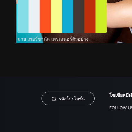
มาย เพอร์ซานัล เทรนเนอร์ตัวอย่าง
โซเชียลมีเด
รหัสโปรโมชั่น
FOLLOW U