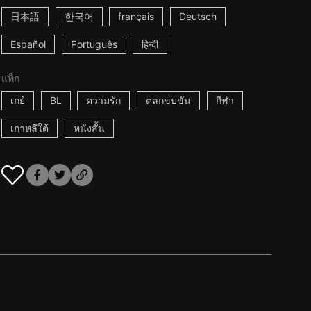
日本語
한국어
français
Deutsch
Español
Português
हिन्दी
แท็ก
เกย์
BL
ความรัก
ตลกขบขัน
กีฬา
เกาหลีใต้
หนังสั้น