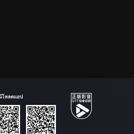
น์โหลดแอป