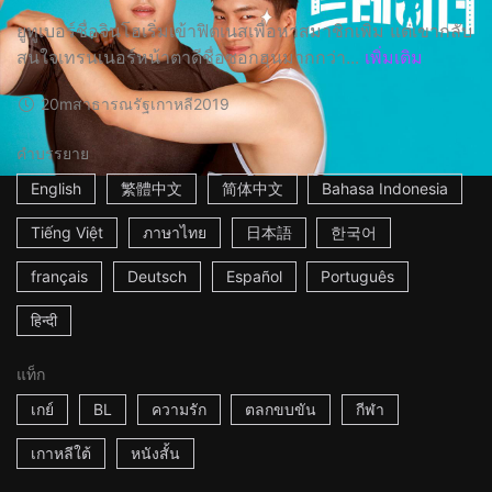
ยูทูเบอร์ชื่อจินโฮเริ่มเข้าฟิตเนสเพื่อหาสมาชิกเพิ่ม แต่เขากลับ
สนใจเทรนเนอร์หน้าตาดีชื่อซอกฮุนมากกว่า...
เพิ่มเติม
20m
สาธารณรัฐเกาหลี
2019
คำบรรยาย
English
繁體中文
简体中文
Bahasa Indonesia
Tiếng Việt
ภาษาไทย
日本語
한국어
français
Deutsch
Español
Português
हिन्दी
แท็ก
เกย์
BL
ความรัก
ตลกขบขัน
กีฬา
เกาหลีใต้
หนังสั้น