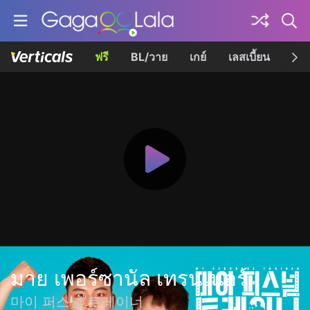
ฟรี
BL/วาย
เกย์
เลสเบี้ยน
เควี
มาย เพอร์ซานัล เทรนเนอร์
마이 퍼스널 트레이너