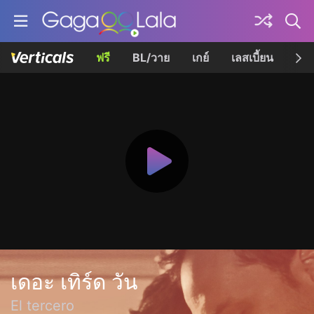
ฟรี
BL/วาย
เกย์
เลสเบี้ยน
เควี
เดอะ เทิร์ด วัน
El tercero