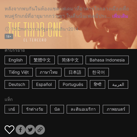
หลังจากพบกันในห้องแชต เฟเดมาที่อาคารใจกลางเมืองเพื่อ
พบคู่รักเกย์ที่อายุมากกว่าเขา ในคืนนั้นเฟเดมีประ...
เพิ่มเติม
1h12m
สาธารณรัฐอาร์เจนตินา
2014
18+
คำบรรยาย
English
繁體中文
简体中文
Bahasa Indonesia
Tiếng Việt
ภาษาไทย
日本語
한국어
Deutsch
Español
Português
हिन्दी
العربية
แท็ก
เกย์
รักต่างวัย
นัด
ละตินอเมริกา
ภาพยนตร์