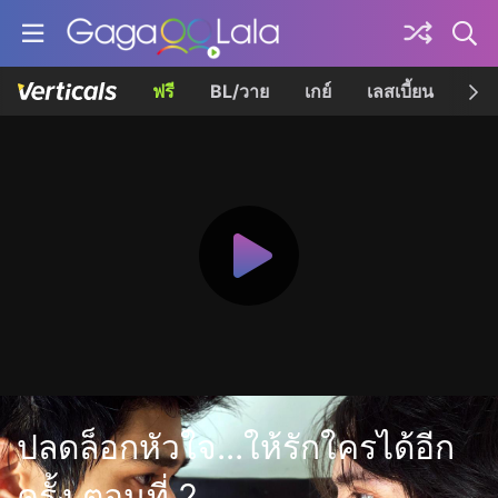
ฟรี
BL/วาย
เกย์
เลสเบี้ยน
เควี
ปลดล็อกหัวใจ...ให้รักใครได้อีก
ครั้ง ตอนที่ 2