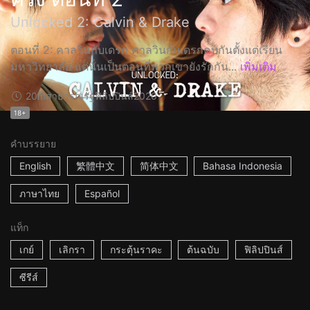
Unlocked 2: Calvin & Drake
ตอนที่ 2: คาลวินกับเดรก คาลวินกับเดรกคบกันตั้งแต่เรียน
มหาวิทยาลัย แต่นั่นเป็นตอนที่พวกเขายังรักกัน...
เพิ่มเติม
20m
สาธารณรัฐฟิลิปปินส์
2020
18+
คำบรรยาย
English
繁體中文
简体中文
Bahasa Indonesia
ภาษาไทย
Español
แท็ก
เกย์
เลิกรา
กระตุ้นราคะ
ต้นฉบับ
ฟิลิปปินส์
ซีรีส์