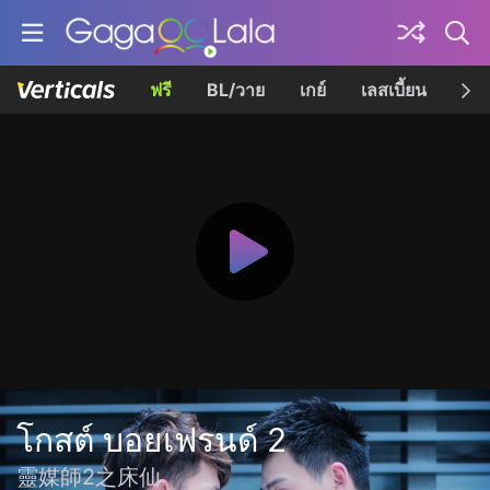
ฟรี
BL/วาย
เกย์
เลสเบี้ยน
เควี
โกสต์ บอยเฟรนด์ 2
靈媒師2之床仙