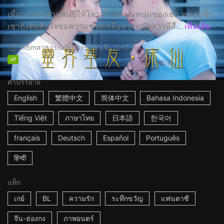
เพื่อถอนคำสาปพันปีให้โจวจวิ้นฉีแฟนหนุ่มของเธอ หมอดูชื่อ
เชาถังตัดสินใจขอความช่วยเหลือจากหญิงสาวที่สื่...
เพิ่มเติม
1h5m
สาธารณรัฐประชาชนจีน
2017
ฟรี
คำบรรยาย
English
繁體中文
简体中文
Bahasa Indonesia
Tiếng Việt
ภาษาไทย
日本語
한국어
français
Deutsch
Español
Português
हिन्दी
แท็ก
เกย์
BL
ความรัก
ระทึกขวัญ
แฟนตาซี
จีน-ฮ่องกง
ภาพยนตร์