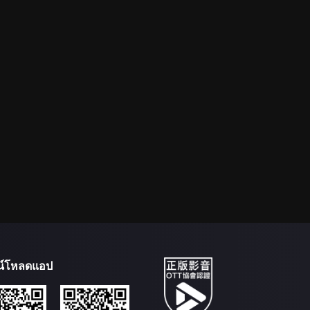
น์โหลดแอป