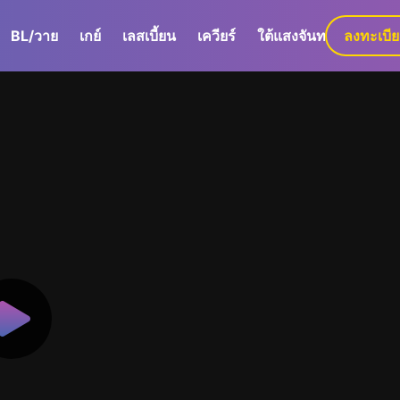
BL/วาย
เกย์
เลสเบี้ยน
เควียร์
ใต้แสงจันทร์
ลงทะเบี
GaLa+