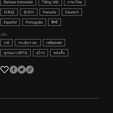
Bahasa Indonesia
Tiếng Việt
ภาษาไทย
日本語
한국어
français
Deutsch
Español
Português
हिन्दी
แท็ก
เกย์
กระตุ้นราคะ
เหยียดเพศ
ลูกของ LGBTQ
ยุโรป
หนังสั้น