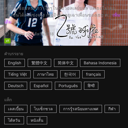
หลี่หวังซ้อมหนักกว่าใครในทีมวอลเลย์บอล แต่เธอไม่เคย
แข่งขันได้ลงแข่งจริง เธออิจฉาหยูเฉาเพื่อนของเธอ ต...
เพิ่ม
เติม
27m
ประเทศไต้หวัน
2018
ฟรี
คำบรรยาย
English
繁體中文
简体中文
Bahasa Indonesia
Tiếng Việt
ภาษาไทย
한국어
français
Deutsch
Español
Português
हिन्दी
แท็ก
เลสเบี้ยน
ไบเซ็กชวล
การรู้รสนิยมทางเพศ
กีฬา
ไต้หวัน
หนังสั้น