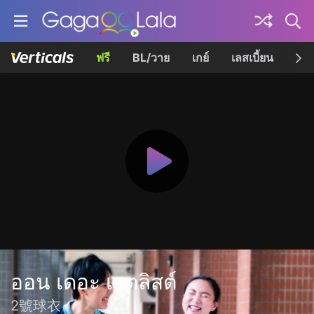
ฟรี
BL/วาย
เกย์
เลสเบี้ยน
เควี
ออน เดอะ เวตลิสต์
2號球衣