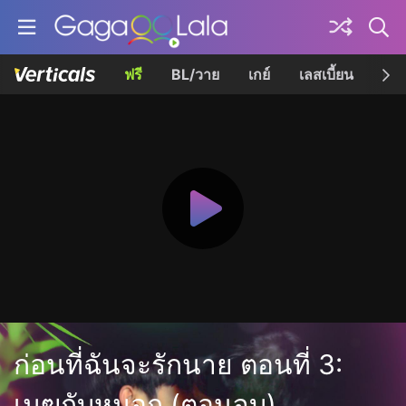
ฟรี
BL/วาย
เกย์
เลสเบี้ยน
เควี
ก่อนที่ฉันจะรักนาย ตอนที่ 3:
เมฆกับหมอก (ตอนจบ)