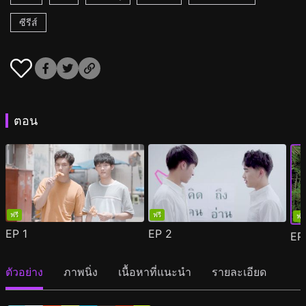
ซีรีส์
ตอน
ฟรี
ฟรี
ฟรี
EP
1
EP
2
E
ตัวอย่าง
ภาพนิ่ง
เนื้อหาที่แนะนำ
รายละเอียด