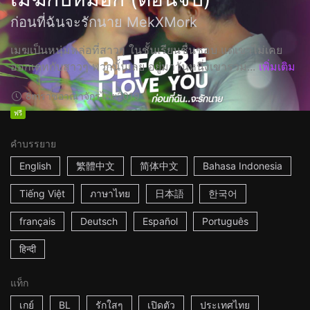
ก่อนที่ฉันจะรักนาย MekXMork
เมฆเป็นหนุ่มหล่อที่สาวๆ ในชั้นเรียนชื่นชอบ แต่เขาไม่เคย
ออกเดทกับสาวๆ พวกนั้นเลย อยู่มาวันหนึ่งเขารวม...
เพิ่มเติม
8m
ราชอาณาจักรไทย
2019
ฟรี
คำบรรยาย
English
繁體中文
简体中文
Bahasa Indonesia
Tiếng Việt
ภาษาไทย
日本語
한국어
français
Deutsch
Español
Português
हिन्दी
แท็ก
เกย์
BL
รักใสๆ
เปิดตัว
ประเทศไทย