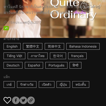
ทาโมตสึ นิราซากิเป็นครูมัธยมปลายเกย์ที่หาคู่นอนไม่ได้ อยู่
มาวันหนึ่งเขาพบว่าลูกศิษย์ชื่อยู ชิโอตสิก็...
เพิ่มเติม
15m
ประเทศญี่ปุ่น
2011
ฟรี
คำบรรยาย
English
繁體中文
简体中文
Bahasa Indonesia
Tiếng Việt
ภาษาไทย
한국어
français
Deutsch
Español
Português
हिन्दी
แท็ก
เกย์
รักต่างวัย
เปิดตัว
ญี่ปุ่น
หนังสั้น