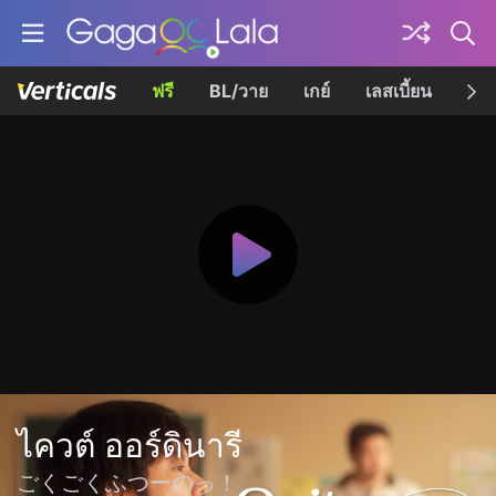
ฟรี
BL/วาย
เกย์
เลสเบี้ยน
เควี
ไควต์ ออร์ดินารี
ごくごくふつーのっ！