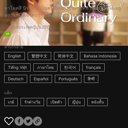
ทาโมตสึ นิราซากิเป็นครูมัธยมปลายเกย์ที่หาคู่นอนไม่ได้ อยู่
มาวันหนึ่งเขาพบว่าลูกศิษย์ชื่อยู ชิโอตสิก็...
เพิ่มเติม
15m
ประเทศญี่ปุ่น
2011
ฟรี
คำบรรยาย
English
繁體中文
简体中文
Bahasa Indonesia
Tiếng Việt
ภาษาไทย
한국어
français
Deutsch
Español
Português
हिन्दी
แท็ก
เกย์
รักต่างวัย
เปิดตัว
ญี่ปุ่น
หนังสั้น