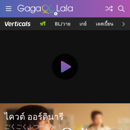
ฟรี
BL/วาย
เกย์
เลสเบี้ยน
เควี
ไควต์ ออร์ดินารี
ごくごくふつーのっ！