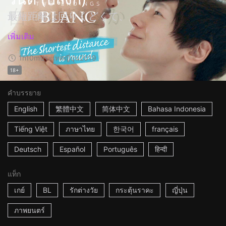
最短距離は回りくどくて、
เพิ่มเติม
1h10m
ประเทศญี่ปุ่น
2019
18+
คำบรรยาย
English
繁體中文
简体中文
Bahasa Indonesia
Tiếng Việt
ภาษาไทย
한국어
français
Deutsch
Español
Português
हिन्दी
แท็ก
เกย์
BL
รักต่างวัย
กระตุ้นราคะ
ญี่ปุ่น
ภาพยนตร์