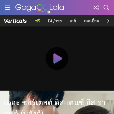
ฟรี
BL/วาย
เกย์
เลสเบี้ยน
เควี
เดอะ ชอร์เตสต์ ดิสแตนซ์ อีส รา
วนด์ (บลังก์)