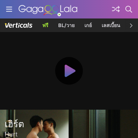
ฟรี
BL/วาย
เกย์
เลสเบี้ยน
เควี
เฮิร์ต
Hurt