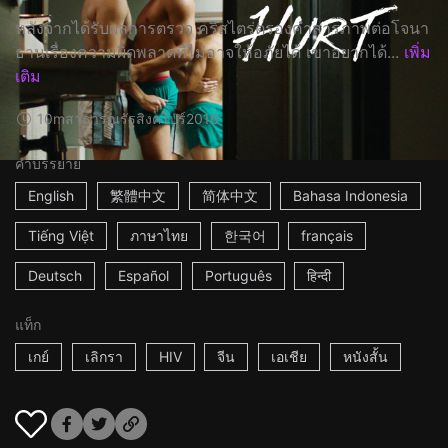
หลังจากได้รับผลการตรวจ คริสไตร่ตรองคำสารภาพต่อโจนา
ธานเรื่องความผิดพลาดที่ไม่อาจให้อภัยได้ เขาอยากได้...
เพิ่ม
เติม
10m
สาธารณรัฐสิงคโปร์
2016
คำบรรยาย
English
繁體中文
简体中文
Bahasa Indonesia
Tiếng Việt
ภาษาไทย
한국어
français
Deutsch
Español
Português
हिन्दी
แท็ก
เกย์
เลิกรา
HIV
จีน
เอเชีย
หนังสั้น