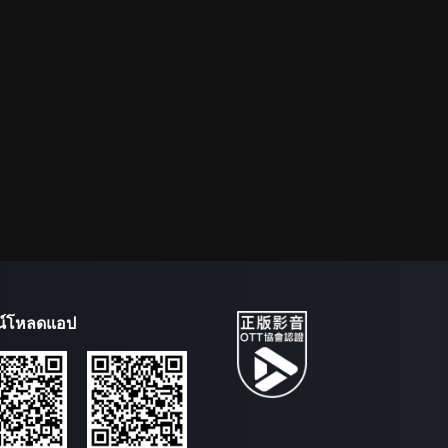
น์โหลดแอป