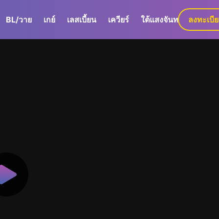
BL/วาย
เกย์
เลสเบี้ยน
เควียร์
ใต้แสงจันทร์
ลงทะเบี
GaLa+