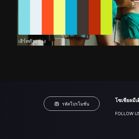
เฮิร์ตตัวอย่าง
โซเชียลมีเด
รหัสโปรโมชั่น
FOLLOW U