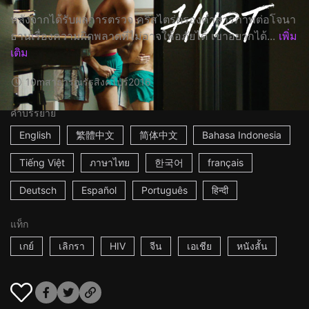
หลังจากได้รับผลการตรวจ คริสไตร่ตรองคำสารภาพต่อโจนา
ธานเรื่องความผิดพลาดที่ไม่อาจให้อภัยได้ เขาอยากได้...
เพิ่ม
เติม
10m
สาธารณรัฐสิงคโปร์
2016
คำบรรยาย
English
繁體中文
简体中文
Bahasa Indonesia
Tiếng Việt
ภาษาไทย
한국어
français
Deutsch
Español
Português
हिन्दी
แท็ก
เกย์
เลิกรา
HIV
จีน
เอเชีย
หนังสั้น