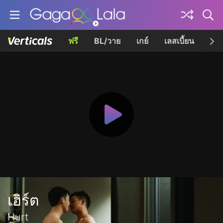
ฟรี
BL/วาย
เกย์
เลสเบี้ยน
เควี
เฮิร์ต
Hurt