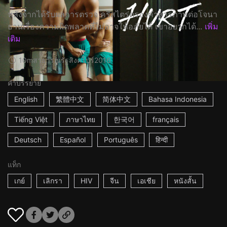
หลังจากได้รับผลการตรวจ คริสไตร่ตรองคำสารภาพต่อโจนา
ธานเรื่องความผิดพลาดที่ไม่อาจให้อภัยได้ เขาอยากได้...
เพิ่ม
เติม
10m
สาธารณรัฐสิงคโปร์
2016
คำบรรยาย
English
繁體中文
简体中文
Bahasa Indonesia
Tiếng Việt
ภาษาไทย
한국어
français
Deutsch
Español
Português
हिन्दी
แท็ก
เกย์
เลิกรา
HIV
จีน
เอเชีย
หนังสั้น