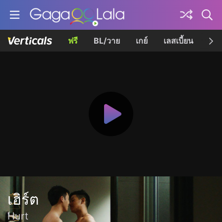
ฟรี
BL/วาย
เกย์
เลสเบี้ยน
เควี
เฮิร์ต
Hurt