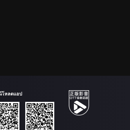
น์โหลดแอป