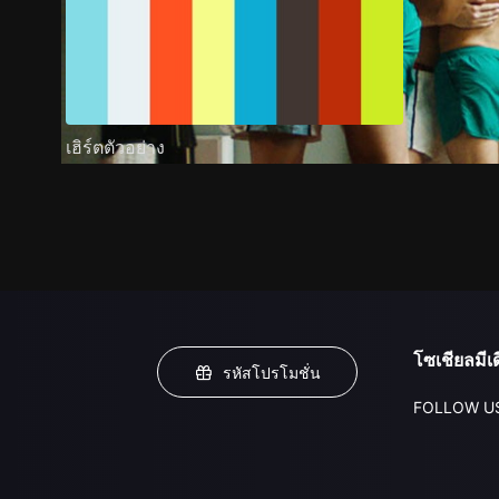
เฮิร์ตตัวอย่าง
โซเชียลมีเด
รหัสโปรโมชั่น
FOLLOW U