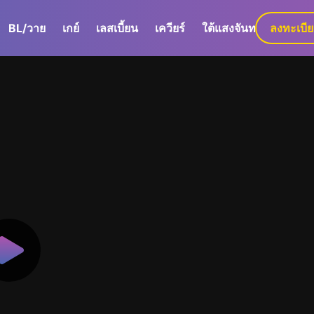
BL/วาย
เกย์
เลสเบี้ยน
เควียร์
ใต้แสงจันทร์
ลงทะเบี
GaLa+