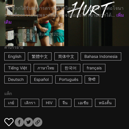
หลังจากได้รับผลการตรวจ คริสไตร่ตรองคำสารภาพต่อโจนา
ธานเรื่องความผิดพลาดที่ไม่อาจให้อภัยได้ เขาอยากได้...
เพิ่ม
เติม
10m
สาธารณรัฐสิงคโปร์
2016
คำบรรยาย
English
繁體中文
简体中文
Bahasa Indonesia
Tiếng Việt
ภาษาไทย
한국어
français
Deutsch
Español
Português
हिन्दी
แท็ก
เกย์
เลิกรา
HIV
จีน
เอเชีย
หนังสั้น