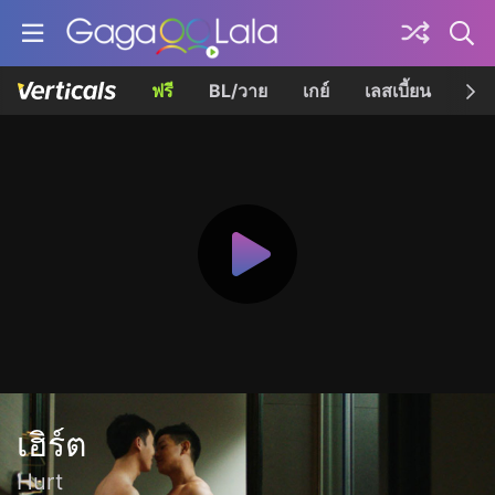
ฟรี
BL/วาย
เกย์
เลสเบี้ยน
เควี
เฮิร์ต
Hurt