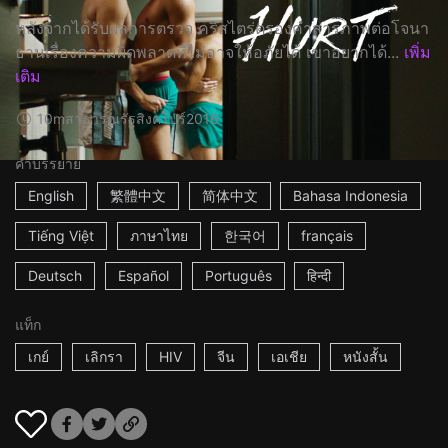
หลังจากได้รับผลการตรวจ คริสไตร่ตรองคำสารภาพต่อโจนา
ธานเรื่องความผิดพลาดที่ไม่อาจให้อภัยได้ เขาอยากได้...
เพิ่ม
เติม
10m
สาธารณรัฐสิงคโปร์
2016
คำบรรยาย
English
繁體中文
简体中文
Bahasa Indonesia
Tiếng Việt
ภาษาไทย
한국어
français
Deutsch
Español
Português
हिन्दी
แท็ก
เกย์
เลิกรา
HIV
จีน
เอเชีย
หนังสั้น