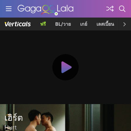
ฟรี
BL/วาย
เกย์
เลสเบี้ยน
เควี
เฮิร์ต
Hurt