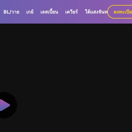
BL/วาย
เกย์
เลสเบี้ยน
เควียร์
ใต้แสงจันทร์
ลงทะเบี
GaLa+