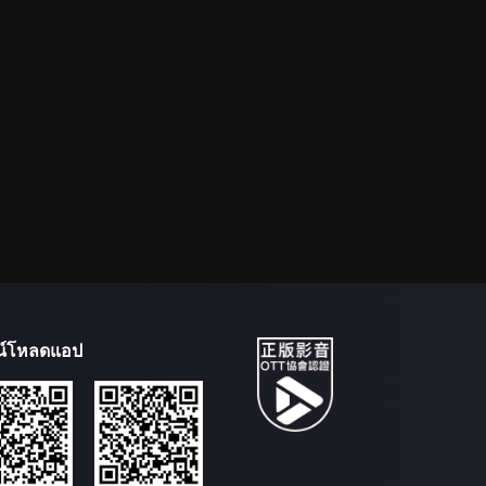
น์โหลดแอป