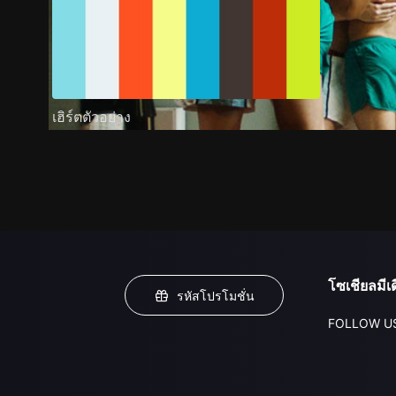
เฮิร์ตตัวอย่าง
โซเชียลมีเด
รหัสโปรโมชั่น
FOLLOW U