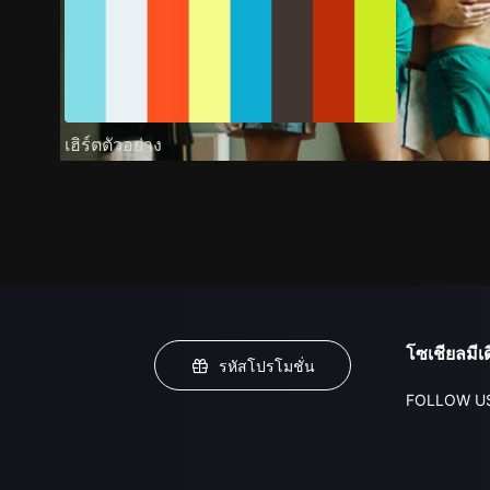
เฮิร์ตตัวอย่าง
โซเชียลมีเด
รหัสโปรโมชั่น
FOLLOW U