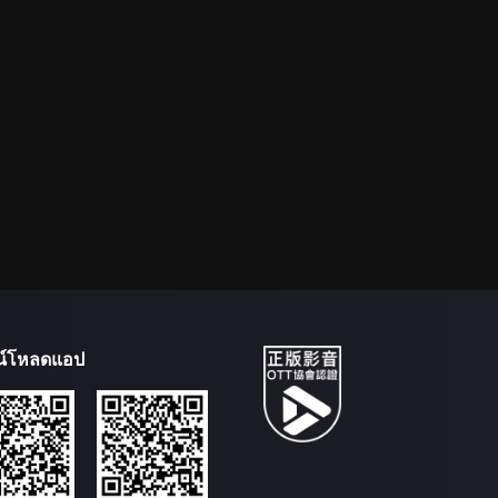
น์โหลดแอป