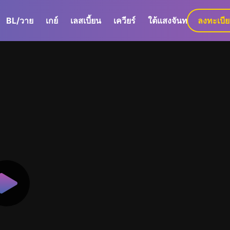
BL/วาย
เกย์
เลสเบี้ยน
เควียร์
ใต้แสงจันทร์
ลงทะเบี
GaLa+