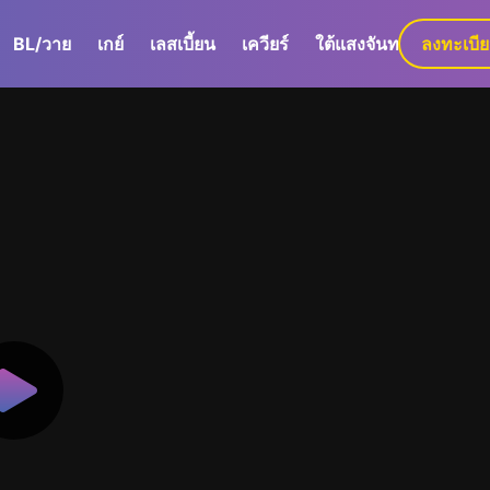
BL/วาย
เกย์
เลสเบี้ยน
เควียร์
ใต้แสงจันทร์
ลงทะเบี
GaLa+