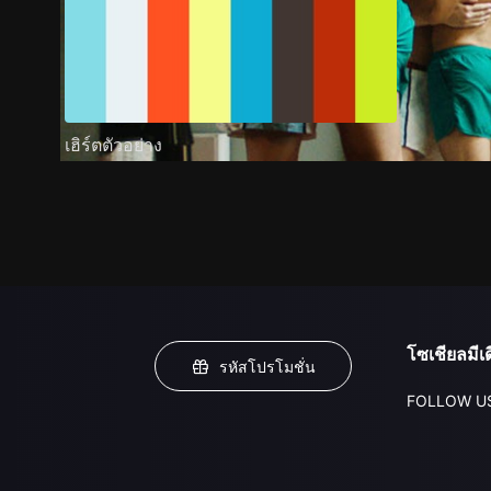
เฮิร์ตตัวอย่าง
โซเชียลมีเด
รหัสโปรโมชั่น
FOLLOW U