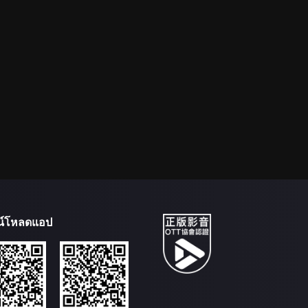
น์โหลดแอป