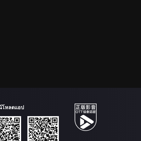
น์โหลดแอป