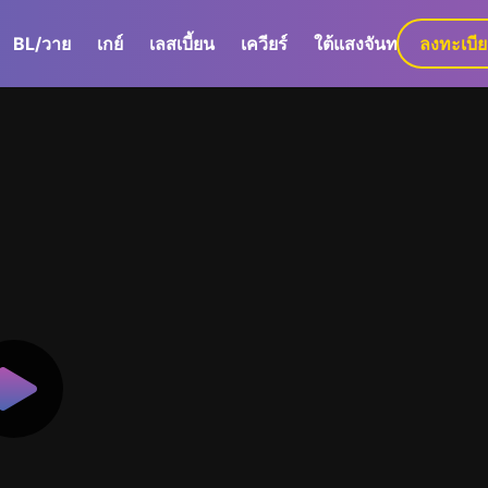
BL/วาย
เกย์
เลสเบี้ยน
เควียร์
ใต้แสงจันทร์
ลงทะเบี
GaLa+