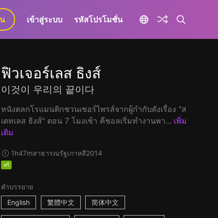
ยน
เข้าสู่ระบบ
รหัสโปรโมชั่น
ฟิวเจอร์เลส ธิงส์
이것이 우리의 끝이다
หนังตลกโรแมนติกชวนเซอร์ไพรส์จากผู้กำกับดังเรื่อง "ส
เตทเลส ธิงส์" ตอน 7 โมงเช้า คีชอลเริ่มทำงานพา...
เพิ่ม
เติม
1h47m
สาธารณรัฐเกาหลี
2014
ฟรี
คำบรรยาย
English
繁體中文
简体中文