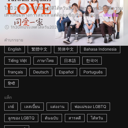
ในปี 2016 สภานิติบัญญัติไต้หวันยื่นร่างพระราชบัญญัติความ
เท่าเทียมทางการสมรส แต่ต้องเผชิญกับกลุ่มต่อต...
เพิ่มเติม
1h30m
ประเทศไต้หวัน
2020
คำบรรยาย
English
繁體中文
简体中文
Bahasa Indonesia
Tiếng Việt
ภาษาไทย
日本語
한국어
français
Deutsch
Español
Português
हिन्दी
แท็ก
เกย์
เลสเบี้ยน
แต่งงาน
พ่อแม่ของ LGBTQ
ลูกของ LGBTQ
ต้นฉบับ
สารคดี
ไต้หวัน