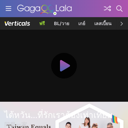
ฟรี
BL/วาย
เกย์
เลสเบี้ยน
เควี
ไต้หวัน...ที่รักเราต้องเท่าเทียม
同愛一家