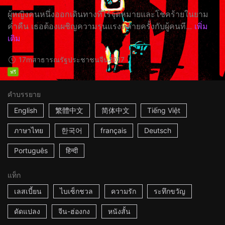
ผู้หญิงคนหนึ่งออกเดินทางที่ไร้จุดหมายและโชคร้ายในยาม
ค่ำคืน เธอต้องเผชิญความรุนแรงหลายครั้งกับผู้คนที...
เพิ่ม
เติม
17m
สาธารณรัฐประชาชนจีน
2017
ฟรี
คำบรรยาย
English
繁體中文
简体中文
Tiếng Việt
ภาษาไทย
한국어
français
Deutsch
Português
हिन्दी
แท็ก
เลสเบี้ยน
ไบเซ็กชวล
ความรัก
ระทึกขวัญ
ดัดแปลง
จีน-ฮ่องกง
หนังสั้น