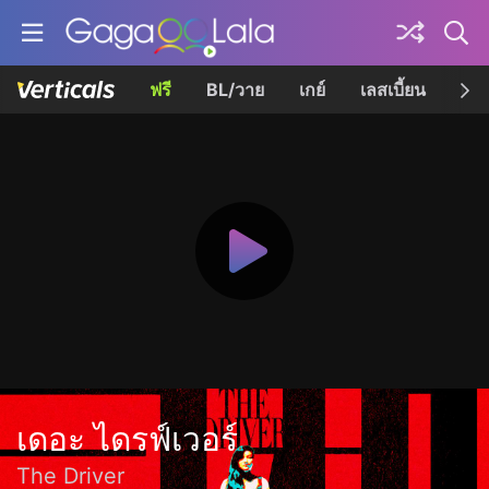
ฟรี
BL/วาย
เกย์
เลสเบี้ยน
เควี
เดอะ ไดรฟ์เวอร์
The Driver