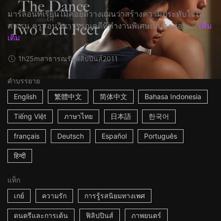
มาร์ลอนที่เรียนไม่ค่อยดีวางแผนว่าสร้างความประทับใจให้
คาเรน ครูสอนวิชาวรรณคดีที่ทำงานพิเศษเป็นครูสอนเ...
เพิ่ม
เติม
1h25m
สาธารณรัฐฟิลิปปินส์
2011
คำบรรยาย
English
繁體中文
简体中文
Bahasa Indonesia
Tiếng Việt
ภาษาไทย
日本語
한국어
français
Deutsch
Español
Português
हिन्दी
แท็ก
เกย์
ความรัก
การรู้รสนิยมทางเพศ
ดนตรีและการเต้น
ฟิลิปปินส์
ภาพยนตร์