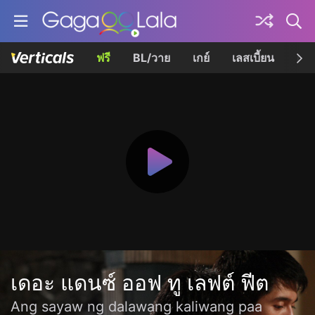
ฟรี
BL/วาย
เกย์
เลสเบี้ยน
เควี
เดอะ แดนซ์ ออฟ ทู เลฟต์ ฟีต
Ang sayaw ng dalawang kaliwang paa