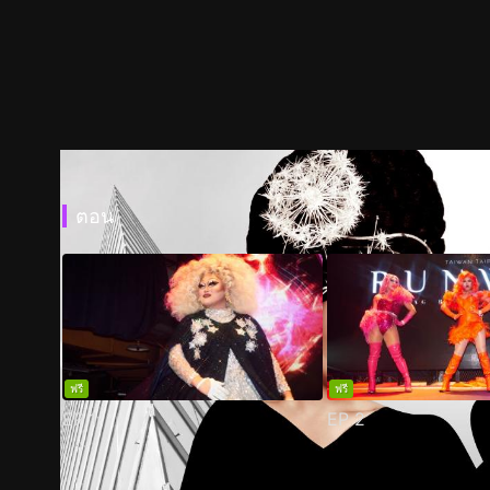
ตอน
ฟรี
ฟรี
EP
1
EP
2
ตัวอย่าง
ภาพนิ่ง
เนื้อหาที่แนะนำ
รายละเอียด