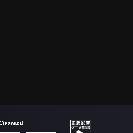
น์โหลดแอป