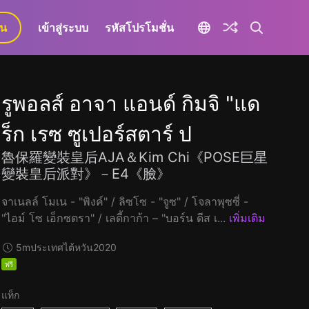
ยน
เข้าสู่ระบบ
รหัสโปรโมชั่น
รูพอลส์ อาจา แอนด์ กิมจิ "แด
ร็ก เรซ ซูเปอร์สตาร์ ป
魯保羅變裝皇后AJA＆Kim Chi《POSE巨星
變裝皇后派對》－E4《臉》
จาเนลล์ โมเน - "พิงค์" / ลิซโซ - "จูซ" / โจลาพุซซี่ -
"ไอม์ โซ เอ็กซตรา" / เลดี้กาก้า – "บอร์น ดีส เ...
เพิ่มเติม
5m
ประเทศไต้หวัน
2020
ฟรี
แท็ก