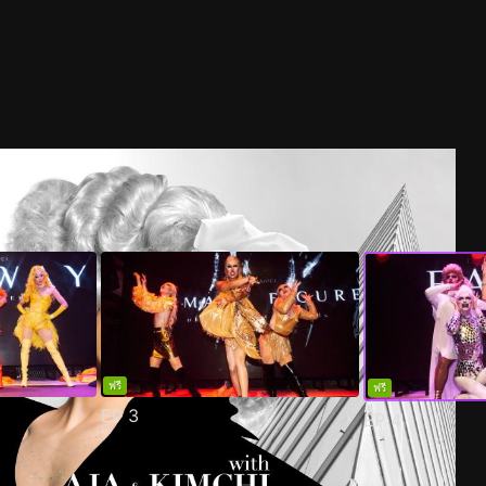
ฟรี
ฟรี
EP
3
EP
4