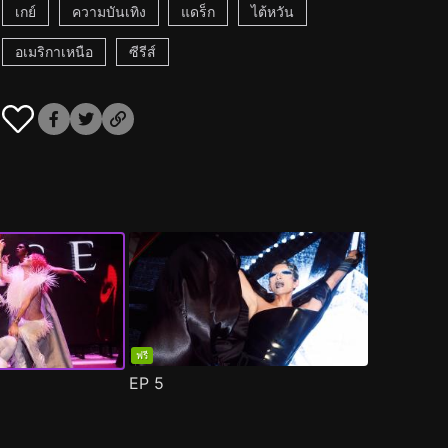
เกย์
ความบันเทิง
แดร็ก
ไต้หวัน
อเมริกาเหนือ
ซีรีส์
ฟรี
EP
5