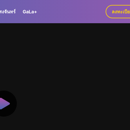
สงจันทร์
GaLa+
ลงทะเบี