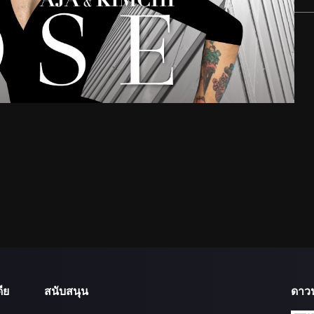
ีย
สนับสนุน
ดาว