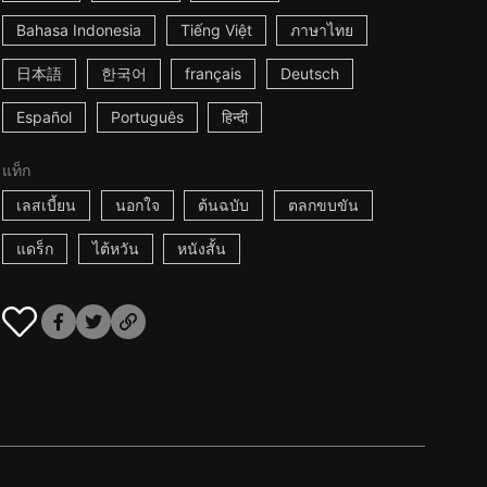
Bahasa Indonesia
Tiếng Việt
ภาษาไทย
日本語
한국어
français
Deutsch
Español
Português
हिन्दी
แท็ก
เลสเบี้ยน
นอกใจ
ต้นฉบับ
ตลกขบขัน
แดร็ก
ไต้หวัน
หนังสั้น