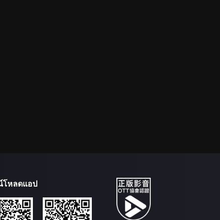
น์โหลดแอป