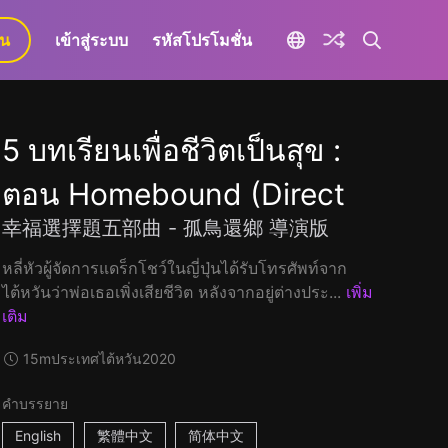
ยน
เข้าสู่ระบบ
รหัสโปรโมชั่น
5 บทเรียนเพื่อชีวิตเป็นสุข :
ตอน Homebound (Direct
幸福選擇題五部曲 - 孤鳥還鄉 導演版
หลี่หัวผู้จัดการแดร็กโชว์ในญี่ปุ่นได้รับโทรศัพท์จาก
ไต้หวันว่าพ่อเธอเพิ่งเสียชีวิต หลังจากอยู่ต่างประ...
เพิ่ม
เติม
15m
ประเทศไต้หวัน
2020
คำบรรยาย
English
繁體中文
简体中文