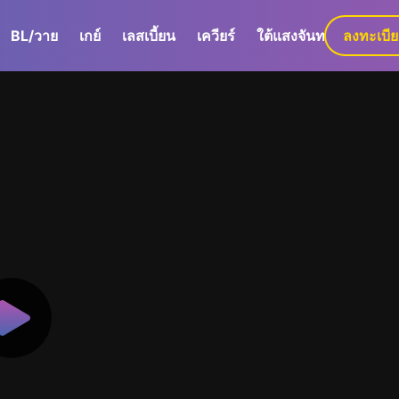
BL/วาย
เกย์
เลสเบี้ยน
เควียร์
ใต้แสงจันทร์
ลงทะเบี
GaLa+