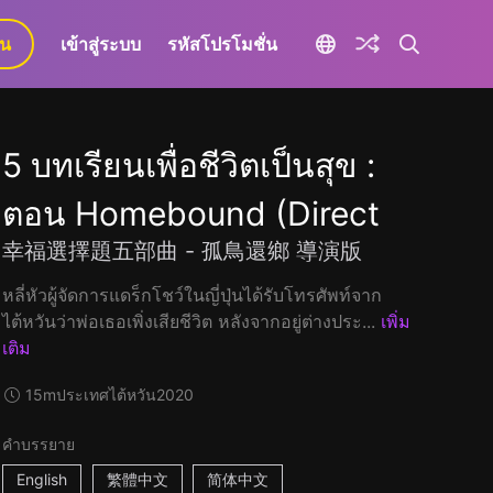
ยน
เข้าสู่ระบบ
รหัสโปรโมชั่น
5 บทเรียนเพื่อชีวิตเป็นสุข :
ตอน Homebound (Direct
幸福選擇題五部曲 - 孤鳥還鄉 導演版
หลี่หัวผู้จัดการแดร็กโชว์ในญี่ปุ่นได้รับโทรศัพท์จาก
ไต้หวันว่าพ่อเธอเพิ่งเสียชีวิต หลังจากอยู่ต่างประ...
เพิ่ม
เติม
15m
ประเทศไต้หวัน
2020
คำบรรยาย
English
繁體中文
简体中文