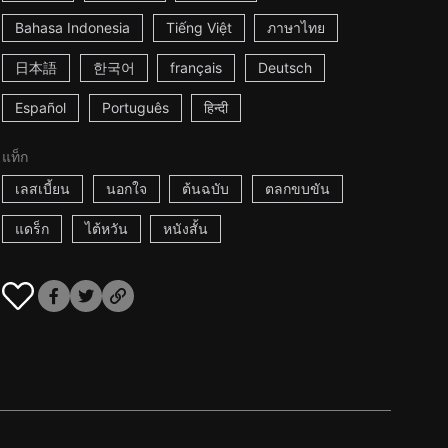
Bahasa Indonesia
Tiếng Việt
ภาษาไทย
日本語
한국어
français
Deutsch
Español
Português
हिन्दी
แท็ก
เลสเบี้ยน
นอกใจ
ต้นฉบับ
ตลกขบขัน
แดร็ก
ไต้หวัน
หนังสั้น