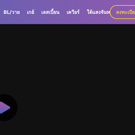
BL/วาย
เกย์
เลสเบี้ยน
เควียร์
ใต้แสงจันทร์
ลงทะเบี
GaLa+