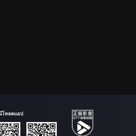
น์โหลดแอป