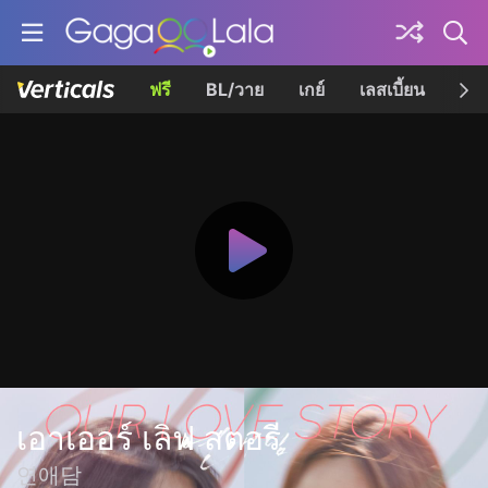
ฟรี
BL/วาย
เกย์
เลสเบี้ยน
เควี
เอาเออร์ เลิฟ สตอรี
연애담