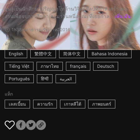
ยุนจูเป็นนักศึกษาปริญญาโทด้านวิจิตรศิลป์ที่กำลังสร้างผล
งานเพื่อจบการศึกษา อยู่มาวันหนึ่งขณะที่เธอกำล...
เพิ่มเติม
1h38m
สาธารณรัฐเกาหลี
2016
คำบรรยาย
English
繁體中文
简体中文
Bahasa Indonesia
Tiếng Việt
ภาษาไทย
français
Deutsch
Português
हिन्दी
العربية
แท็ก
เลสเบี้ยน
ความรัก
เกาหลีใต้
ภาพยนตร์