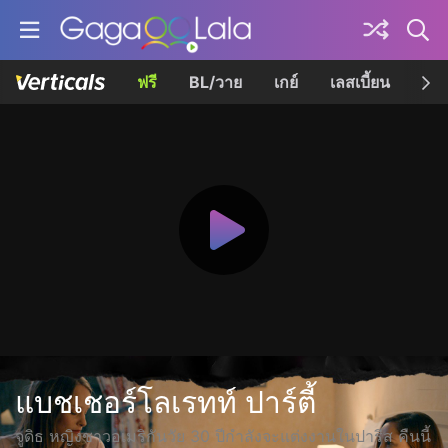
ฟรี
BL/วาย
เกย์
เลสเบี้ยน
เควี
แบชเชอร์โลเรทท์ ปาร์ตี้
จูดิธ หญิงชาวอเมริกันวัย 30 ปีกำลังจะแต่งงานในปารีส คืนนี้