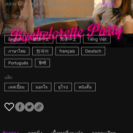
เธอจะมีเวลาหนึ่งคืนเพื่อสนุกกับตัวเองและทำ...
เพิ่มเติม
15m
สาธารณรัฐฝรั่งเศส
2015
คำบรรยาย
English
繁體中文
简体中文
Tiếng Việt
ภาษาไทย
한국어
français
Deutsch
Português
हिन्दी
แท็ก
เลสเบี้ยน
นอกใจ
ยุโรป
หนังสั้น