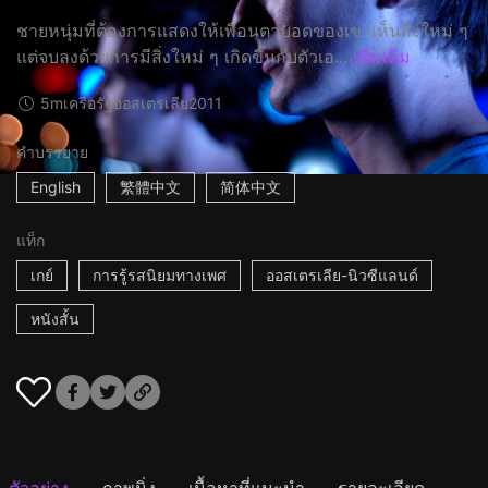
ชายหนุ่มที่ต้องการแสดงให้เพื่อนตาบอดของเขาเห็นสิ่งใหม่ ๆ
แต่จบลงด้วยการมีสิ่งใหม่ ๆ เกิดขึ้นกับตัวเอ...
เพิ่มเติม
5m
เครือรัฐออสเตรเลีย
2011
คำบรรยาย
English
繁體中文
简体中文
แท็ก
เกย์
การรู้รสนิยมทางเพศ
ออสเตรเลีย-นิวซีแลนด์
หนังสั้น