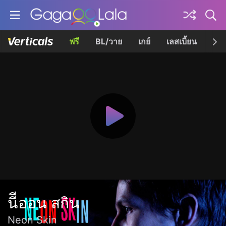
ฟรี
BL/วาย
เกย์
เลสเบี้ยน
เควี
นีีออน สกิน
Neon Skin