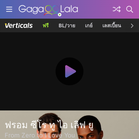
ฟรี
BL/วาย
เกย์
เลสเบี้ยน
เควี
ฟรอม ซีโร ทู ไอ เลิฟ ยู
From Zero to I Love You