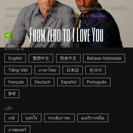
หนุ่มหล่อชื่อพีทมักจะตกหลุมรักผู้ชายที่แต่งงานแล้ว อดีตที่น่า
เป็นห่วงทำให้พ่อและว่าที่แม่เลี้ยงของเข...
เพิ่มเติม
1h46m
สหรัฐอเมริกา
2019
ฟรี
คำบรรยาย
English
繁體中文
简体中文
Bahasa Indonesia
Tiếng Việt
ภาษาไทย
日本語
한국어
français
Deutsch
Español
Português
हिन्दी
แท็ก
เกย์
นอกใจ
กระตุ้นราคะ
อเมริกาเหนือ
ภาพยนตร์