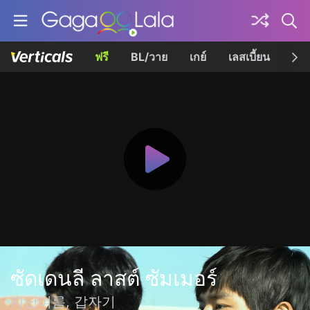
ฟรี
BL/วาย
เกย์
เลสเบี้ยน
เควี
ซัดเดนลี ลาสต์ ซัมเมอร์
지난여름, 갑자기