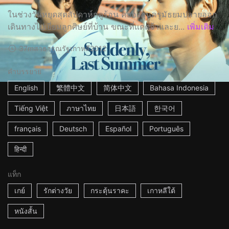
ในช่วงวันหยุดสุดสัปดาห์ฤดูร้อน คยองฮุนครูมัธยมปลายออก
เดินทางไปเยี่ยมลูกศิษย์ที่บ้าน ขณะที่แดดจ้าและย...
เพิ่มเติม
37m
สาธารณรัฐเกาหลี
2012
คำบรรยาย
English
繁體中文
简体中文
Bahasa Indonesia
Tiếng Việt
ภาษาไทย
日本語
한국어
français
Deutsch
Español
Português
हिन्दी
แท็ก
เกย์
รักต่างวัย
กระตุ้นราคะ
เกาหลีใต้
หนังสั้น