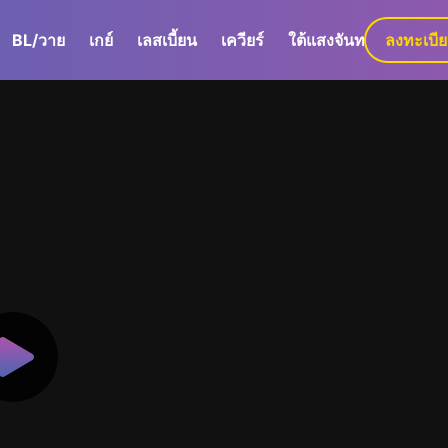
BL/วาย
เกย์
เลสเบี้ยน
เควียร์
ใต้แสงจันทร์
ลงทะเบี
GaLa+