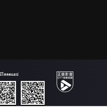
น์โหลดแอป