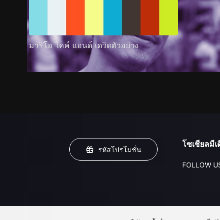
มาริโอ ไคค์ แอนด์ เดวิดตัวอย่าง
โซเชียลมีเด
รหัสโปรโมชั่น
FOLLOW U