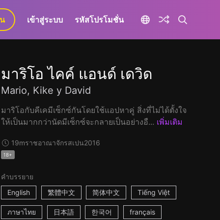
ยน
เข้าสู่ระบบ
รหัสโปรโมชั่น
มาริโอ ไคค์ แอนด์ เดวิด
Mario, Kike y David
มาริโอกับคีเคมีเซ็กซ์กันโดยใช้แอปหาคู่ สิ่งที่ไม่ได้ตั้งใจ
ให้เป็นมากกว่านัดมีเซ็กซ์จะกลายเป็นอย่างอื...
เพิ่มเติม
19m
ราชอาณาจักรสเปน
2016
18+
คำบรรยาย
English
繁體中文
简体中文
Tiếng Việt
ภาษาไทย
日本語
한국어
français