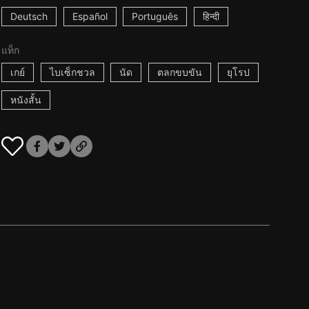
Deutsch
Español
Português
हिन्दी
แท็ก
เกย์
ไบเซ็กชวล
นัด
ตลกขบขัน
ยุโรป
หนังสั้น