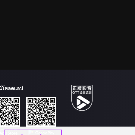
น์โหลดแอป