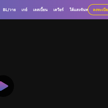
BL/วาย
เกย์
เลสเบี้ยน
เควียร์
ใต้แสงจันทร์
ลงทะเบี
GaLa+