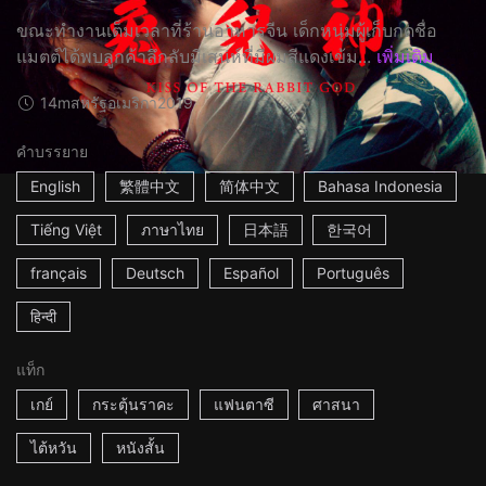
ขณะทำงานเต็มเวลาที่ร้านอาหารจีน เด็กหนุ่มผู้เก็บกดชื่อ
แมตต์ได้พบลูกค้าลึกลับมีเสน่ห์ที่มีผมสีแดงเข้ม...
เพิ่มเติม
14m
สหรัฐอเมริกา
2019
คำบรรยาย
English
繁體中文
简体中文
Bahasa Indonesia
Tiếng Việt
ภาษาไทย
日本語
한국어
français
Deutsch
Español
Português
हिन्दी
แท็ก
เกย์
กระตุ้นราคะ
แฟนตาซี
ศาสนา
ไต้หวัน
หนังสั้น