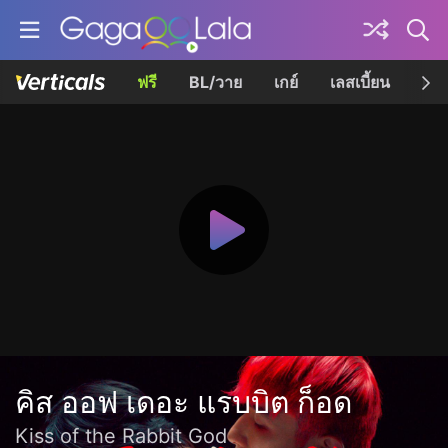
ฟรี
BL/วาย
เกย์
เลสเบี้ยน
เควี
คิส ออฟ เดอะ แรบบิต ก็อด
Kiss of the Rabbit God