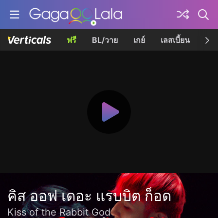
ฟรี
BL/วาย
เกย์
เลสเบี้ยน
เควี
คิส ออฟ เดอะ แรบบิต ก็อด
Kiss of the Rabbit God