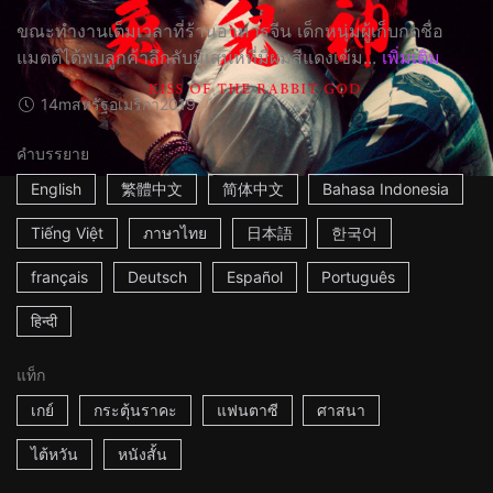
ขณะทำงานเต็มเวลาที่ร้านอาหารจีน เด็กหนุ่มผู้เก็บกดชื่อ
แมตต์ได้พบลูกค้าลึกลับมีเสน่ห์ที่มีผมสีแดงเข้ม...
เพิ่มเติม
14m
สหรัฐอเมริกา
2019
คำบรรยาย
English
繁體中文
简体中文
Bahasa Indonesia
Tiếng Việt
ภาษาไทย
日本語
한국어
français
Deutsch
Español
Português
हिन्दी
แท็ก
เกย์
กระตุ้นราคะ
แฟนตาซี
ศาสนา
ไต้หวัน
หนังสั้น