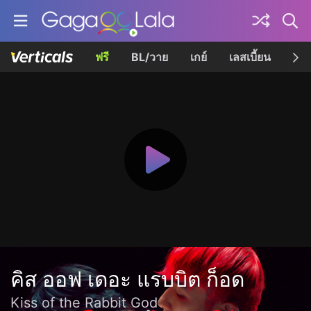
ฟรี
BL/วาย
เกย์
เลสเบี้ยน
เควี
คิส ออฟ เดอะ แรบบิต ก็อด
Kiss of the Rabbit God