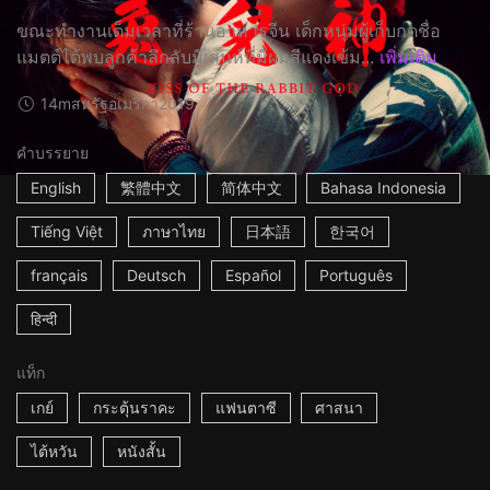
ขณะทำงานเต็มเวลาที่ร้านอาหารจีน เด็กหนุ่มผู้เก็บกดชื่อ
แมตต์ได้พบลูกค้าลึกลับมีเสน่ห์ที่มีผมสีแดงเข้ม...
เพิ่มเติม
14m
สหรัฐอเมริกา
2019
คำบรรยาย
English
繁體中文
简体中文
Bahasa Indonesia
Tiếng Việt
ภาษาไทย
日本語
한국어
français
Deutsch
Español
Português
हिन्दी
แท็ก
เกย์
กระตุ้นราคะ
แฟนตาซี
ศาสนา
ไต้หวัน
หนังสั้น