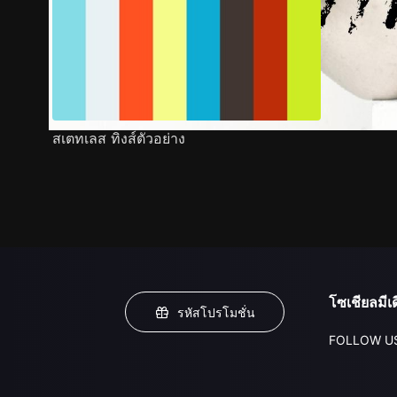
สเตทเลส ทิงส์ตัวอย่าง
โซเชียลมีเด
รหัสโปรโมชั่น
FOLLOW U