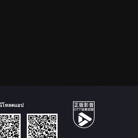
น์โหลดแอป