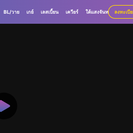
BL/วาย
เกย์
เลสเบี้ยน
เควียร์
ใต้แสงจันทร์
ลงทะเบี
GaLa+