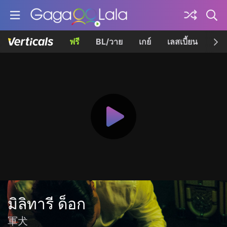
ฟรี
BL/วาย
เกย์
เลสเบี้ยน
เควี
มิลิทารี ด็อก
軍犬