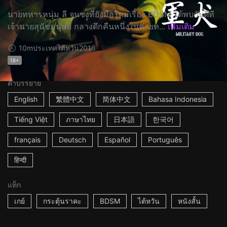
นายทหารหนุ่ม ลี จุนซงที่ยังมือใหม่เรื่อง BDSM ได้พบกับดีที
เจ้านายสุนัขมนุษย์ กลางดึกคืนหนึ่งในค่ายท...
เพิ่มเติม
10m
ประเทศไต้หวัน
2018
18+
คำบรรยาย
English
繁體中文
简体中文
Bahasa Indonesia
Tiếng Việt
ภาษาไทย
日本語
한국어
français
Deutsch
Español
Português
हिन्दी
แท็ก
เกย์
กระตุ้นราคะ
BDSM
ไต้หวัน
หนังสั้น