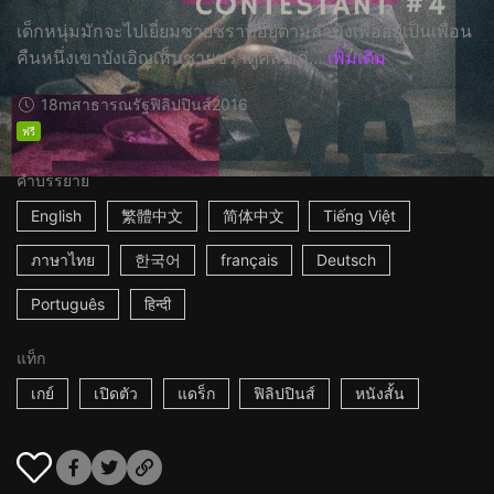
เด็กหนุ่มมักจะไปเยี่ยมชายชราที่อยู่ตามลำพังเพื่ออยู่เป็นเพื่อน
คืนหนึ่งเขาบังเอิญเห็นชายชราดูคลิปเก่...
เพิ่มเติม
18m
สาธารณรัฐฟิลิปปินส์
2016
ฟรี
คำบรรยาย
English
繁體中文
简体中文
Tiếng Việt
ภาษาไทย
한국어
français
Deutsch
Português
हिन्दी
แท็ก
เกย์
เปิดตัว
แดร็ก
ฟิลิปปินส์
หนังสั้น