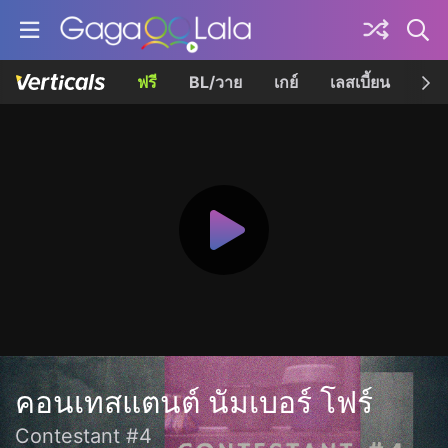
ฟรี
BL/วาย
เกย์
เลสเบี้ยน
เควี
คอนเทสแตนต์ นัมเบอร์ โฟร์
Contestant #4