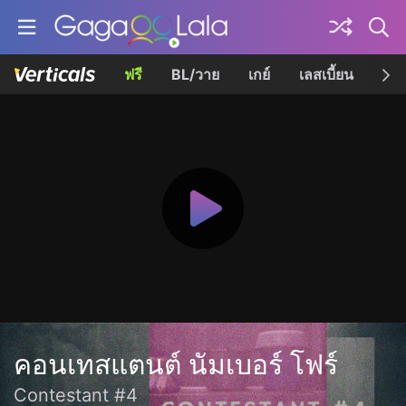
ฟรี
BL/วาย
เกย์
เลสเบี้ยน
เควี
คอนเทสแตนต์ นัมเบอร์ โฟร์
Contestant #4