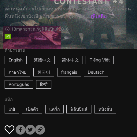
เด็กหนุ่มมักจะไปเยี่ยมชายชราที่อยู่ตามลำพังเพื่ออยู่เป็นเพื่อน
คืนหนึ่งเขาบังเอิญเห็นชายชราดูคลิปเก่...
เพิ่มเติม
18m
สาธารณรัฐฟิลิปปินส์
2016
ฟรี
คำบรรยาย
English
繁體中文
简体中文
Tiếng Việt
ภาษาไทย
한국어
français
Deutsch
Português
हिन्दी
แท็ก
เกย์
เปิดตัว
แดร็ก
ฟิลิปปินส์
หนังสั้น