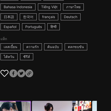
Bahasa Indonesia
Tiếng Việt
ภาษาไทย
日本語
한국어
français
Deutsch
Español
Português
हिन्दी
แท็ก
เลสเบี้ยน
ความรัก
ต้นฉบับ
ตลกขบขัน
ไต้หวัน
ซีรีส์