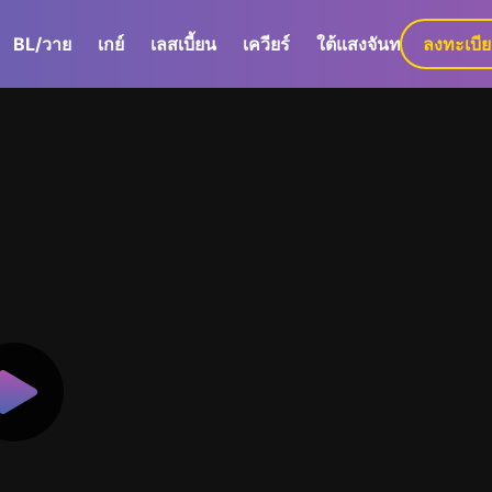
BL/วาย
เกย์
เลสเบี้ยน
เควียร์
ใต้แสงจันทร์
ลงทะเบี
GaLa+