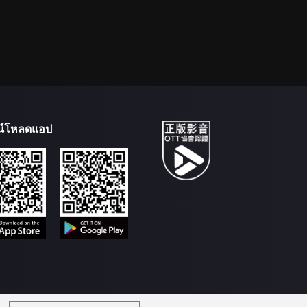
น์โหลดแอป