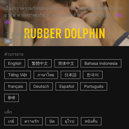
เรื่องราวความรักของเกย์ในอพาร์ตเมนต์หนึ่งห้องนอนในเทล
อาวีฟ พวกเขาพบกัน พวกเขามีเซ็กส์ พวกเขาตกหลุมรั...
เพิ่ม
เติม
28m
รัฐอิสราเอล
2018
18+
คำบรรยาย
English
繁體中文
简体中文
Bahasa Indonesia
Tiếng Việt
ภาษาไทย
日本語
한국어
français
Deutsch
Español
Português
हिन्दी
แท็ก
เกย์
ความรัก
นัด
ยุโรป
หนังสั้น