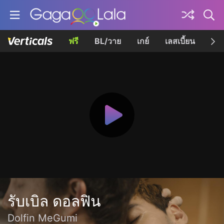
ฟรี
BL/วาย
เกย์
เลสเบี้ยน
เควี
รับเบิล ดอลฟิน
Dolfin MeGumi