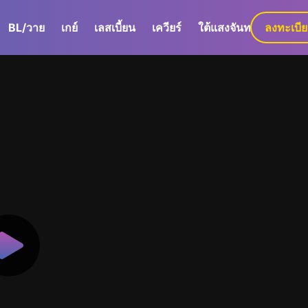
BL/วาย
เกย์
เลสเบี้ยน
เควียร์
ใต้แสงจันทร์
ลงทะเบี
GaLa+