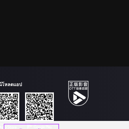
น์โหลดแอป