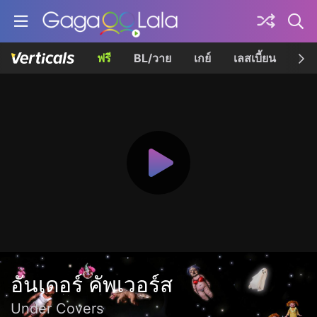
ฟรี
BL/วาย
เกย์
เลสเบี้ยน
เควี
อันเดอร์ คัพเวอร์ส
Under Covers