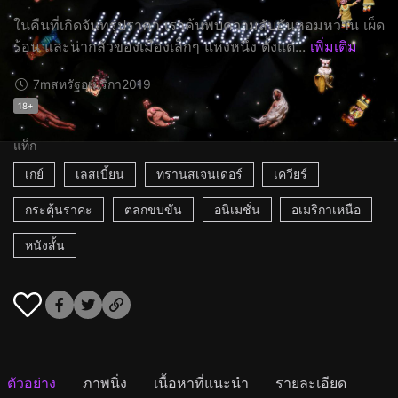
ในคืนที่เกิดจันทรุปราคา เราค้นพบความลับอันหอมหวาน เผ็ด
ร้อน และน่ากลัวของเมืองเล็กๆ แห่งหนึ่ง ตั้งแต่...
เพิ่มเติม
7m
สหรัฐอเมริกา
2019
18+
แท็ก
เกย์
เลสเบี้ยน
ทรานสเจนเดอร์
เควียร์
กระตุ้นราคะ
ตลกขบขัน
อนิเมชั่น
อเมริกาเหนือ
หนังสั้น
ตัวอย่าง
ภาพนิ่ง
เนื้อหาที่แนะนำ
รายละเอียด