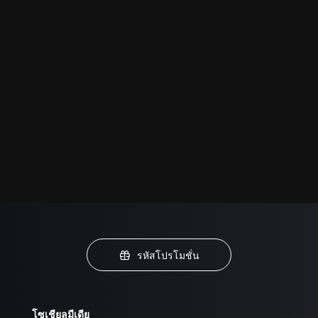
รหัสโปรโมชั่น
โซเชียลมีเดีย