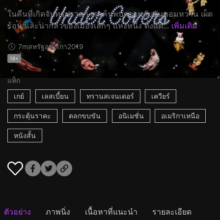
ในคืนที่เกิดจันทรุปราคา เราค้นพบความลับอันหอมหวาน เผ็ด
ร้อน และน่ากลัวของเมืองเล็กๆ แห่งหนึ่ง ตั้งแต่...
เพิ่มเติม
7m
สหรัฐอเมริกา
2019
18+
แท็ก
เกย์
เลสเบี้ยน
ทรานสเจนเดอร์
เควียร์
กระตุ้นราคะ
ตลกขบขัน
อนิเมชั่น
อเมริกาเหนือ
หนังสั้น
ตัวอย่าง
ภาพนิ่ง
เนื้อหาที่แนะนำ
รายละเอียด