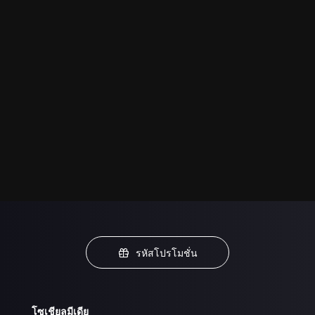
รหัสโปรโมชั่น
โซเชียลมีเดีย