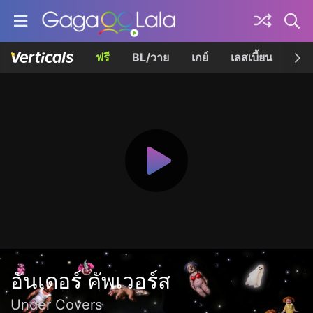
ฟรี
BL/วาย
เกย์
เลสเบี้ยน
เควี
อันเดอร์ คัพเวอร์ส
Under Covers